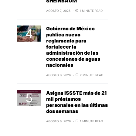
SHEINBAUM
AGOSTO 7, 2026
1 MINUTE READ
Gobierno de México
publica nuevo
reglamento para
fortalecer la
administración de las
concesiones de aguas
nacionales
AGOSTO 6, 2026
2 MINUTE READ
Asigna ISSSTE más de 21
mil préstamos
personales en las últimas
dos semanas
AGOSTO 6, 2026
1 MINUTE READ