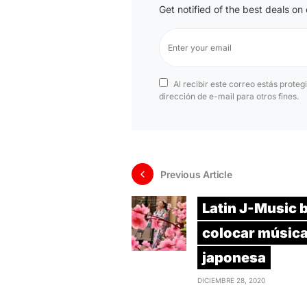
Get notified of the best deals o
Al recibir este correo estás proteg
dirección de e-mail para otros fines.
Previous Article
Latin J-Music 
colocar músic
japonesa
DICIEMBRE 28, 2020