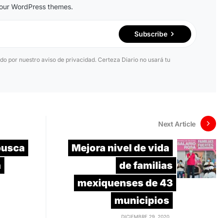
n our WordPress themes.
Subscribe
ido por nuestro aviso de privacidad. Certeza Diario no usará tu
Next Article
busca
Mejora nivel de vida
a
de familias
mexiquenses de 43
municipios
DICIEMBRE 29, 2020