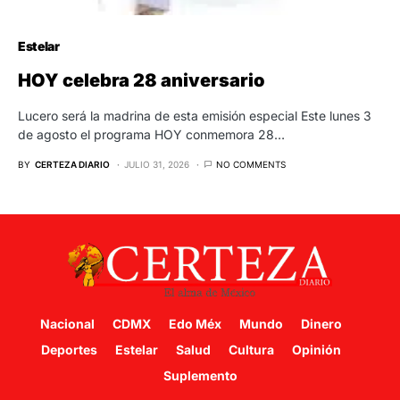
Estelar
HOY celebra 28 aniversario
Lucero será la madrina de esta emisión especial Este lunes 3
de agosto el programa HOY conmemora 28…
BY
CERTEZA DIARIO
JULIO 31, 2026
NO COMMENTS
Nacional
CDMX
Edo Méx
Mundo
Dinero
Deportes
Estelar
Salud
Cultura
Opinión
Suplemento