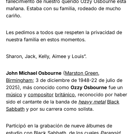
fallecimiento de nuestro querido Ozzy Osbourne esta
mañana. Estaba con su familia, rodeado de mucho
cariño.
Les pedimos a todos que respeten la privacidad de
nuestra familia en estos momentos.
Sharon, Jack, Kelly, Aimee y Louis”.
John Michael Osbourne
(
Marston Green
,
Birmingham
; 3 de diciembre de 1948-22 de julio de
2025),​ más conocido como
Ozzy Osbourne
fue un
músico
y
compositor
británico
, reconocido por haber
sido el cantante de la banda de
heavy metal
Black
Sabbath
y por su carrera como solista.​
Participó en la grabación de nueve álbumes de
estudio con Black Sabbath,​ de los cuales
Paranoid
,