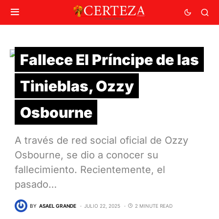
Fallece El Príncipe de las
Tinieblas, Ozzy
Osbourne
A través de red social oficial de Ozzy
Osbourne, se dio a conocer su
fallecimiento. Recientemente, el
pasado…
BY
ASAEL GRANDE
JULIO 22, 2025
2 MINUTE READ