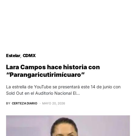
Estelar
CDMX
Lara Campos hace historia con
“Parangaricutirimícuaro”
La estrella de YouTube se presentará este 14 de junio con
Sold Out en el Auditorio Nacional El…
BY
CERTEZA DIARIO
MAYO 20, 2026