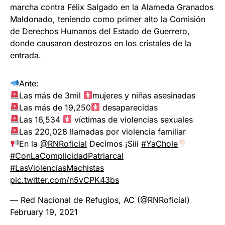
marcha contra Félix Salgado en la Alameda Granados
Maldonado, teniendo como primer alto la Comisión
de Derechos Humanos del Estado de Guerrero,
donde causaron destrozos en los cristales de la
entrada.
Ante:
Las más de 3mil
mujeres y niñas asesinadas
Las más de 19,250
desaparecidas
Las 16,534
víctimas de violencias sexuales
Las 220,028 llamadas por violencia familiar
En la
@RNRoficial
Decimos ¡Siii
#YaChole
#ConLaComplicidadPatriarcal
#LasViolenciasMachistas
pic.twitter.com/n5vCPK43bs
— Red Nacional de Refugios, AC (@RNRoficial)
February 19, 2021