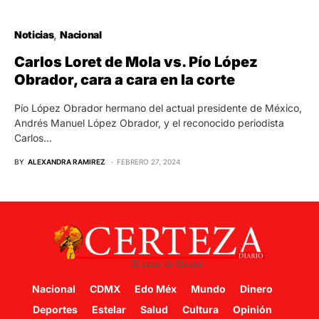
Noticias
Nacional
Carlos Loret de Mola vs. Pío López
Obrador, cara a cara en la corte
Pío López Obrador hermano del actual presidente de México,
Andrés Manuel López Obrador, y el reconocido periodista
Carlos…
BY
ALEXANDRA RAMIREZ
FEBRERO 27, 2024
Nacional
CDMX
Edo Méx
Mundo
Dinero
Deportes
Estelar
Salud
Cultura
Opinión