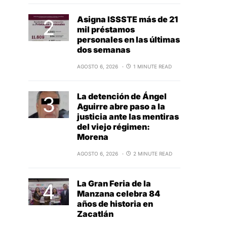
Asigna ISSSTE más de 21
mil préstamos
personales en las últimas
dos semanas
AGOSTO 6, 2026
1 MINUTE READ
La detención de Ángel
Aguirre abre paso a la
justicia ante las mentiras
del viejo régimen:
Morena
AGOSTO 6, 2026
2 MINUTE READ
La Gran Feria de la
Manzana celebra 84
años de historia en
Zacatlán