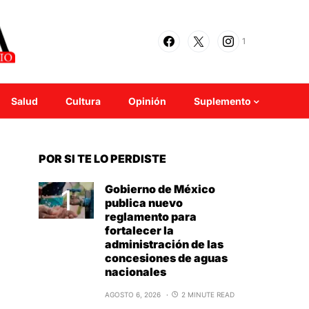
1
Salud
Cultura
Opinión
Suplemento
POR SI TE LO PERDISTE
Gobierno de México
publica nuevo
reglamento para
fortalecer la
administración de las
concesiones de aguas
nacionales
AGOSTO 6, 2026
2 MINUTE READ