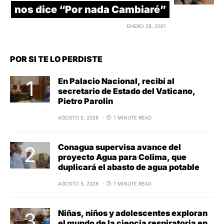
nos dice “Por nada Cambiaré”
ENERO 28, 2021
POR SI TE LO PERDISTE
En Palacio Nacional, recibí al
secretario de Estado del Vaticano,
Pietro Parolin
AGOSTO 5, 2026
1 MINUTE READ
Conagua supervisa avance del
proyecto Agua para Colima, que
duplicará el abasto de agua potable
AGOSTO 5, 2026
1 MINUTE READ
Niñas, niños y adolescentes exploran
el mundo de la ciencia respiratoria en