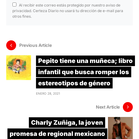
Al recibir este correo estás protegido por nuestro aviso de
privacidad. Certeza Diario no usará tu dirección de e-mail para
otros fines.
Previous Article
Pepito tiene una muñeca; libro
infantil que busca romper los
estereotipos de género
ENERO 28, 2021
Next Article
Charly Zuñiga, la joven
promesa de regional mexicano