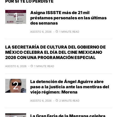
POR SI TE LO PERDISTE
Asigna ISSSTE más de 21 mil
préstamos personales en las últimas
dos semanas
AGOSTO 6, 2026
1 MINUTE READ
LA SECRETARÍA DE CULTURA DEL GOBIERNO DE
MÉXICO CELEBRA EL DÍA DEL CINE MEXICANO
2026 CON UNA PROGRAMACIÓN ESPECIAL
AGOSTO 6, 2026
1 MINUTE READ
La detención de Ángel Aguirre abre
paso a la justicia ante las mentiras del
viejo régimen: Morena
AGOSTO 6, 2026
2 MINUTE READ
La Gran Feria de la Manzana celebra