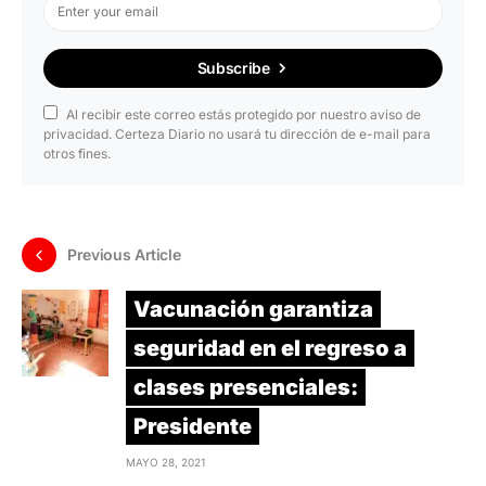
Subscribe
Al recibir este correo estás protegido por nuestro aviso de
privacidad. Certeza Diario no usará tu dirección de e-mail para
otros fines.
Previous Article
Vacunación garantiza
seguridad en el regreso a
clases presenciales:
Presidente
MAYO 28, 2021