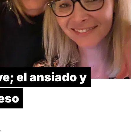
e; el ansiado y
reso
D