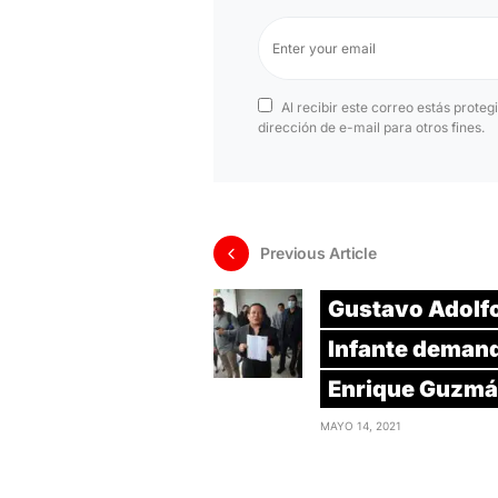
Al recibir este correo estás proteg
dirección de e-mail para otros fines.
Previous Article
Gustavo Adolf
Infante demand
Enrique Guzm
MAYO 14, 2021