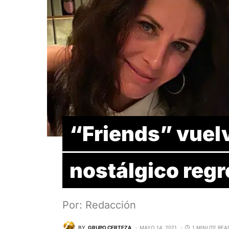
“Friends” vuelv
nostálgico reg
Por: Redacción
BY
GRUPO CERTEZA
MAYO 14, 2021
1 MINUTE REA