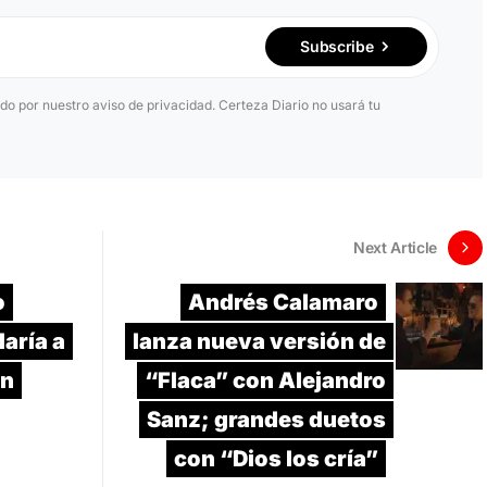
Subscribe
ido por nuestro aviso de privacidad. Certeza Diario no usará tu
Next Article
o
Andrés Calamaro
aría a
lanza nueva versión de
án
“Flaca” con Alejandro
Sanz; grandes duetos
con “Dios los cría”