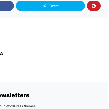
Tweet
ZA
ewsletters
n our WordPress themes.