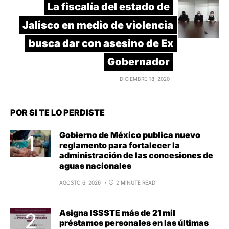
La fiscalía del estado de
Jalisco en medio de violencia
busca dar con asesino de Ex
Gobernador
DICIEMBRE 18, 2020
POR SI TE LO PERDISTE
Gobierno de México publica nuevo
reglamento para fortalecer la
administración de las concesiones de
aguas nacionales
AGOSTO 6, 2026
2 MINUTE READ
Asigna ISSSTE más de 21 mil
préstamos personales en las últimas