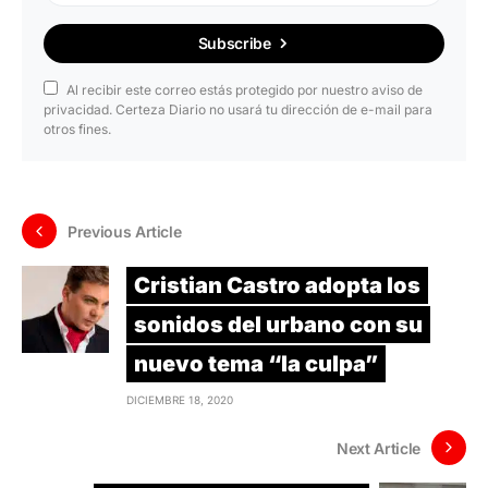
Subscribe
Al recibir este correo estás protegido por nuestro aviso de
privacidad. Certeza Diario no usará tu dirección de e-mail para
otros fines.
Previous Article
Cristian Castro adopta los
sonidos del urbano con su
nuevo tema “la culpa”
DICIEMBRE 18, 2020
Next Article