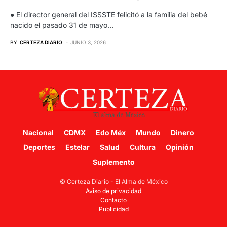
● El director general del ISSSTE felicitó a la familia del bebé
nacido el pasado 31 de mayo…
BY
CERTEZA DIARIO
JUNIO 3, 2026
Nacional
CDMX
Edo Méx
Mundo
Dinero
Deportes
Estelar
Salud
Cultura
Opinión
Suplemento
© Certeza Diario - El Alma de México
Aviso de privacidad
Contacto
Publicidad