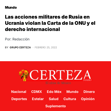
Mundo
Las acciones militares de Rusia en
Ucrania violan la Carta de la ONU y el
derecho internacional
Por: Redacción
BY
GRUPO CERTEZA
FEBRERO 25, 2022
Nacional
CDMX
Edo Méx
Mundo
Dinero
Deportes
Estelar
Salud
Cultura
Opinión
Suplemento