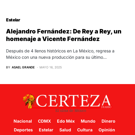
Estelar
Alejandro Fernández: De Rey a Rey, un
homenaje a Vicente Fernández
Después de 4 llenos históricos en La México, regresa a
México con una nueva producción para su último…
BY
ASAEL GRANDE
MAYO 16, 2025
Nacional
CDMX
Edo Méx
Mundo
Dinero
Deportes
Estelar
Salud
Cultura
Opinión