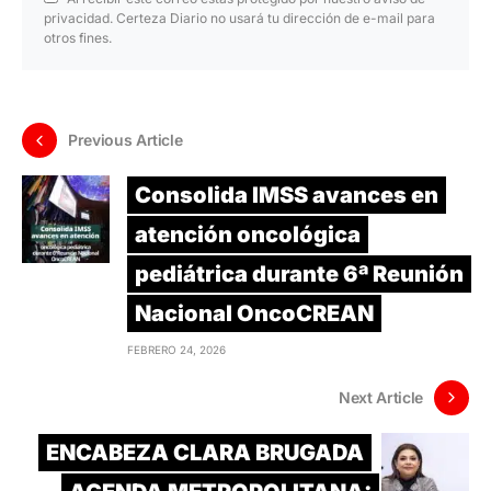
privacidad. Certeza Diario no usará tu dirección de e-mail para
otros fines.
Previous Article
Consolida IMSS avances en
atención oncológica
pediátrica durante 6ª Reunión
Nacional OncoCREAN
FEBRERO 24, 2026
Next Article
ENCABEZA CLARA BRUGADA