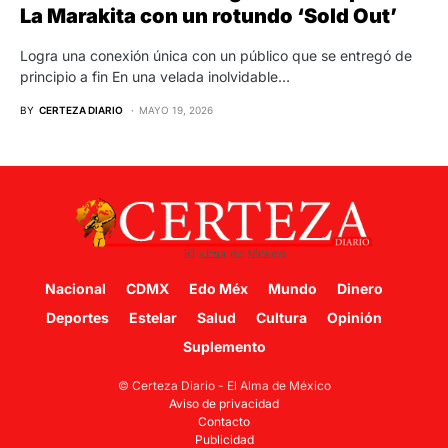
La Marakita con un rotundo ‘Sold Out’
Logra una conexión única con un público que se entregó de
principio a fin En una velada inolvidable…
BY
CERTEZA DIARIO
MAYO 19, 2026
Nacional
CDMX
Edo Méx
Mundo
Dinero
Deportes
Estelar
Salud
Cultura
Opinión
Suplemento
© Certeza Diario - El Alma de México
Aviso de privacidad
Contacto
Publicidad