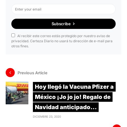
Subscribe
Al recibir este correo estás protegido por nuestro aviso de
privacidad. Certeza Diario no usará tu dirección de e-mail para
otros fines.
Previous Article
Hoy llegó la Vacuna Pfizer a
México ¡Jo jo jo! Regalo de
Navidad anticipado…
DICIEMBRE 23, 2020