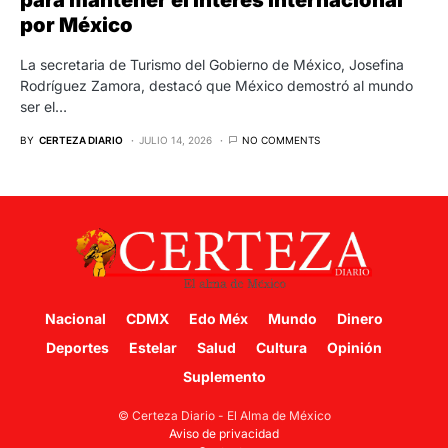
por México
La secretaria de Turismo del Gobierno de México, Josefina
Rodríguez Zamora, destacó que México demostró al mundo
ser el…
BY
CERTEZA DIARIO
JULIO 14, 2026
NO COMMENTS
Nacional
CDMX
Edo Méx
Mundo
Dinero
Deportes
Estelar
Salud
Cultura
Opinión
Suplemento
© Certeza Diario - El Alma de México
Aviso de privacidad