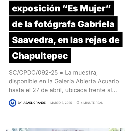
exposición “Es Mujer”
de la fotógrafa Gabriela
Saavedra, en las rejas de
Chapultepec
SC/CPDC/092-25 ● La muestra,
disponible en la Galería Abierta Acuario
hasta el 27 de abril, ubicada frente al…
BY
ASAEL GRANDE
MARZO 7, 2025
4 MINUTE READ