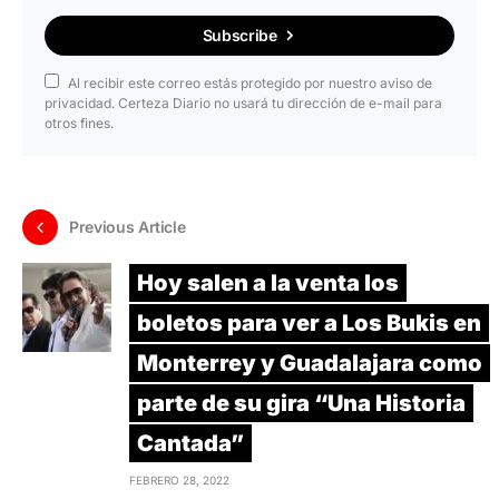
Subscribe
Al recibir este correo estás protegido por nuestro aviso de
privacidad. Certeza Diario no usará tu dirección de e-mail para
otros fines.
Previous Article
Hoy salen a la venta los
boletos para ver a Los Bukis en
Monterrey y Guadalajara como
parte de su gira “Una Historia
Cantada”
FEBRERO 28, 2022