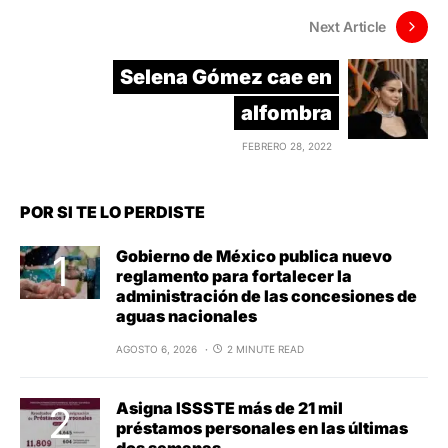
Next Article
Selena Gómez cae en
alfombra
FEBRERO 28, 2022
POR SI TE LO PERDISTE
Gobierno de México publica nuevo
reglamento para fortalecer la
administración de las concesiones de
aguas nacionales
AGOSTO 6, 2026
2 MINUTE READ
Asigna ISSSTE más de 21 mil
préstamos personales en las últimas
dos semanas