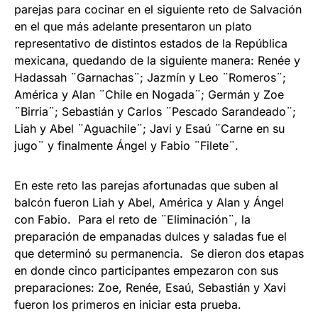
parejas para cocinar en el siguiente reto de Salvación
en el que más adelante presentaron un plato
representativo de distintos estados de la República
mexicana, quedando de la siguiente manera: Renée y
Hadassah ¨Garnachas¨; Jazmín y Leo ¨Romeros¨;
América y Alan ¨Chile en Nogada¨; Germán y Zoe
¨Birria¨; Sebastián y Carlos ¨Pescado Sarandeado¨;
Liah y Abel ¨Aguachile¨; Javi y Esaú ¨Carne en su
jugo¨ y finalmente Ángel y Fabio ¨Filete¨.
En este reto las parejas afortunadas que suben al
balcón fueron Liah y Abel, América y Alan y Ángel
con Fabio. Para el reto de ¨Eliminación¨, la
preparación de empanadas dulces y saladas fue el
que determinó su permanencia. Se dieron dos etapas
en donde cinco participantes empezaron con sus
preparaciones: Zoe, Renée, Esaú, Sebastián y Xavi
fueron los primeros en iniciar esta prueba.