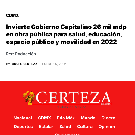
CDMX
Invierte Gobierno Capitalino 26 mil mdp
en obra pública para salud, educación,
espacio público y movilidad en 2022
Por: Redacción
BY
GRUPO CERTEZA
ENERO 25, 2022
Nacional
CDMX
Edo Méx
Mundo
Dinero
Deportes
Estelar
Salud
Cultura
Opinión