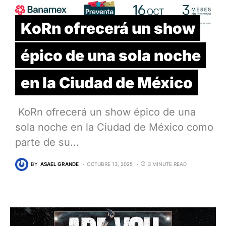
KoRn ofrecerá un show
épico de una sola noche
en la Ciudad de México
KoRn ofrecerá un show épico de una
sola noche en la Ciudad de México como
parte de su…
BY
ASAEL GRANDE
OCTUBRE 13, 2025
3 MINUTE READ