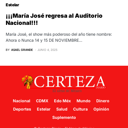
Estelar
¡¡¡María José regresa al Auditorio
Nacional!!!
María José, el show más poderoso del año tiene nombre:
Ahora o Nunca 14 y 15 DE NOVIEMBRE…
BY
ASAEL GRANDE
JUNIO 4, 2025
Nacional
CDMX
Edo Méx
Mundo
Dinero
Deportes
Estelar
Salud
Cultura
Opinión
Suplemento