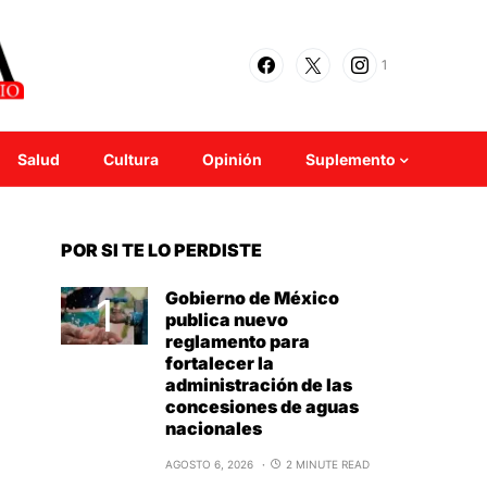
1
Salud
Cultura
Opinión
Suplemento
POR SI TE LO PERDISTE
Gobierno de México
publica nuevo
reglamento para
fortalecer la
administración de las
concesiones de aguas
nacionales
AGOSTO 6, 2026
2 MINUTE READ