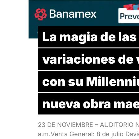
La magia de las 
variaciones de v
con su Millenn
nueva obra mae
23 DE NOVIEMBRE – AUDITORIO NA
a.m.Venta General: 8 de julio Dav