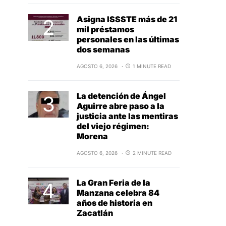
Asigna ISSSTE más de 21
mil préstamos
personales en las últimas
dos semanas
AGOSTO 6, 2026
1 MINUTE READ
La detención de Ángel
Aguirre abre paso a la
justicia ante las mentiras
del viejo régimen:
Morena
AGOSTO 6, 2026
2 MINUTE READ
La Gran Feria de la
Manzana celebra 84
años de historia en
Zacatlán