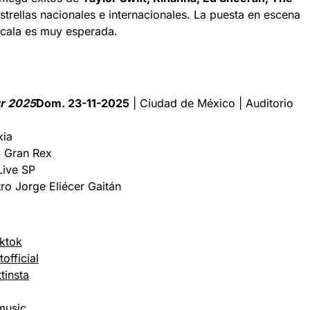
estrellas nacionales e internacionales. La puesta en escena
scala es muy esperada.
r 2025
Dom. 23-11-2025
| Ciudad de México | Auditorio
xia
| Gran Rex
Live SP
ro Jorge Eliécer Gaitán
ktok
fficial
tinsta
music