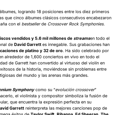
álbumes, logrando 18 posiciones entre los diez primeros
ras que cinco álbumes clásicos consecutivos encabezaron
azaña con el
bestseller
de
Crossover Rock Symphonies.
discos vendidos y 5.6 mil millones de
streams
en todo el
onal de
David Garrett
es innegable. Sus grabaciones han
ficaciones de platino y 32 de oro
. Ha sido celebrado por
en alrededor de 1,600 conciertos en vivo en todo el
dad de Garrett han convertido al virtuoso del violín en
 exitosos de la historia, moviéndose sin problemas entre
stigiosas del mundo y las arenas más grandes.
ennium Symphony
como su “
evolución crossover
”
erlo, el violinista y compositor simboliza la fusión de
ular, que encuentra la expresión perfecta en su
avid Garrett
reinterpreta las mejores canciones pop de
 mega éxitos de
Taylor Swift, Rihanna, Ed Sheeran, The