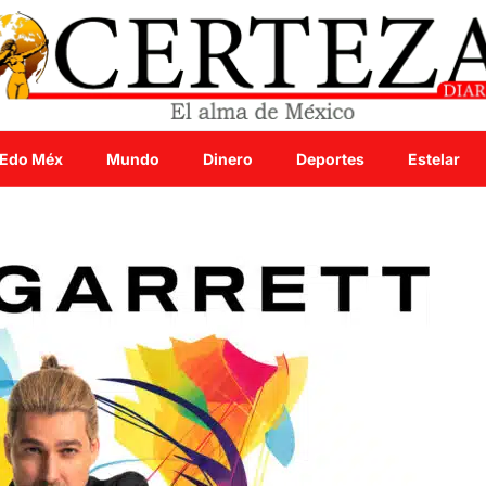
Edo Méx
Mundo
Dinero
Deportes
Estelar