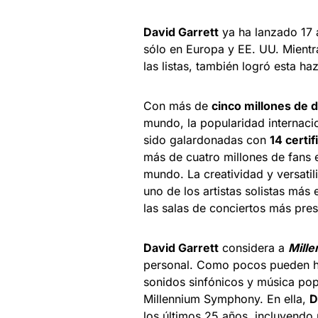
David Garrett
ya ha lanzado 17 
sólo en Europa y EE. UU. Mient
las listas, también logró esta h
Con más de
cinco millones de 
mundo, la popularidad internaci
sido galardonadas con
14 certi
más de cuatro millones de fans 
mundo. La creatividad y versatili
uno de los artistas solistas más
las salas de conciertos más pre
David Garrett
considera a
Mill
personal. Como pocos pueden hac
sonidos sinfónicos y música pop
Millennium Symphony. En ella,
D
los últimos 25 años, incluyendo