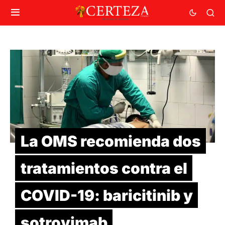
La OMS recomienda dos
tratamientos contra el
COVID-19: baricitinib y
sotrovimab