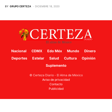
BY
GRUPO CERTEZA
DICIEMBRE 18, 2020
Nacional
CDMX
Edo Méx
Mundo
Dinero
Deportes
Estelar
Salud
Cultura
Opinión
Suplemento
© Certeza Diario - El Alma de México
Aviso de privacidad
Contacto
Publicidad