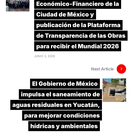
Económico-Financiero de la
Ciudad de México y
publicación de la Plataforma
de Transparencia de las Obras
para recibir el Mundial 2026
JUNIO 3, 2026
Next Article
El Gobierno de México
impulsa el saneamiento de
aguas residuales en Yucatán,
para mejorar condiciones
hídricas y ambientales