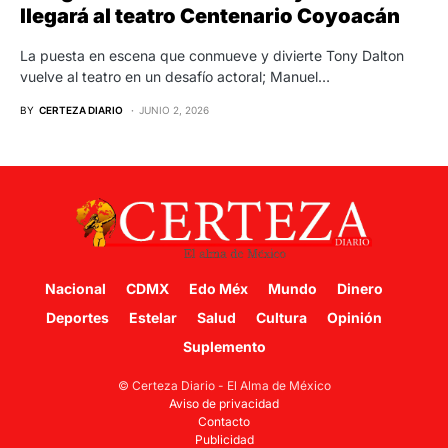
llegará al teatro Centenario Coyoacán
La puesta en escena que conmueve y divierte Tony Dalton
vuelve al teatro en un desafío actoral; Manuel…
BY
CERTEZA DIARIO
JUNIO 2, 2026
Nacional
CDMX
Edo Méx
Mundo
Dinero
Deportes
Estelar
Salud
Cultura
Opinión
Suplemento
© Certeza Diario - El Alma de México
Aviso de privacidad
Contacto
Publicidad