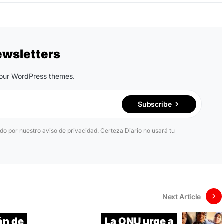
ewsletters
n our WordPress themes.
Subscribe
ido por nuestro aviso de privacidad. Certeza Diario no usará tu
Next Article
ión de
La ONU urge a