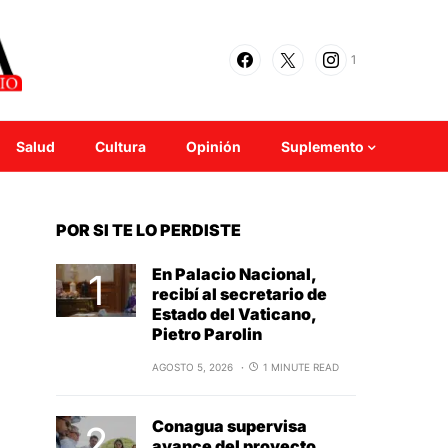
1
Salud
Cultura
Opinión
Suplemento
POR SI TE LO PERDISTE
En Palacio Nacional,
recibí al secretario de
Estado del Vaticano,
Pietro Parolin
AGOSTO 5, 2026
1 MINUTE READ
Conagua supervisa
avance del proyecto