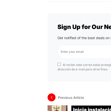
Sign Up for Our N
Get notified of the best deals o
Al recibir este correo estás proteg
dirección de e-mail para otros fines.
Previous Article
Inicia instalac