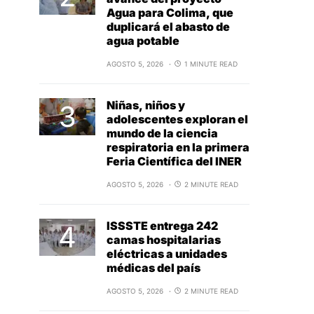
Agua para Colima, que
duplicará el abasto de
agua potable
AGOSTO 5, 2026
1 MINUTE READ
Niñas, niños y
adolescentes exploran el
mundo de la ciencia
respiratoria en la primera
Feria Científica del INER
AGOSTO 5, 2026
2 MINUTE READ
ISSSTE entrega 242
camas hospitalarias
eléctricas a unidades
médicas del país
AGOSTO 5, 2026
2 MINUTE READ