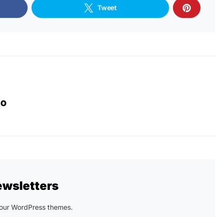
Tweet
IO
ewsletters
n our WordPress themes.