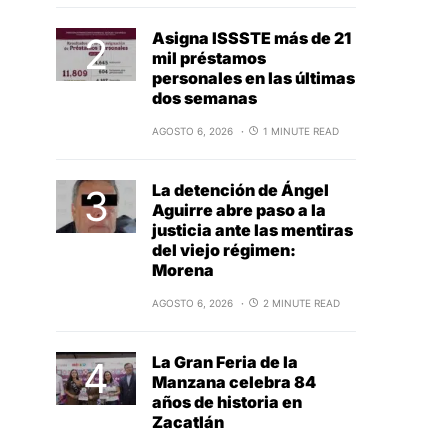
Asigna ISSSTE más de 21
mil préstamos
personales en las últimas
dos semanas
AGOSTO 6, 2026
1 MINUTE READ
La detención de Ángel
Aguirre abre paso a la
justicia ante las mentiras
del viejo régimen:
Morena
AGOSTO 6, 2026
2 MINUTE READ
La Gran Feria de la
Manzana celebra 84
años de historia en
Zacatlán