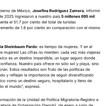
obierno de México,
Josefina Rodríguez Zamora
, informó
de 2025 ingresaron a nuestro país
5 millones 695 mil
enta el 51.7 por ciento del total de turistas
cremento de 1.8 por ciento en comparación con el mismo
dia Sheinbaum Pardo
: es tiempo de mujeres. Y en el
de mujeres! Las cifras no mienten: cada vez más viajeras
ico es un destino imperdible, un lugar seguro donde
confianza. Nuestro país ofrece no sólo sol y playa, sino
an. Estos resultados son fruto de las políticas de
o y reflejan la importancia de seguir diversificando
o como un destino seguro, hospitalario y lleno de
do el mundo”, expresó.
ormación de la Unidad de Política Migratoria-Registro e
retaría de Gobernación (Segob), de enero a junio de