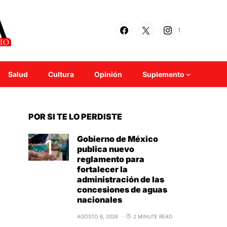
1
Salud
Cultura
Opinión
Suplemento
POR SI TE LO PERDISTE
Gobierno de México
publica nuevo
reglamento para
fortalecer la
administración de las
concesiones de aguas
nacionales
AGOSTO 6, 2026
2 MINUTE READ