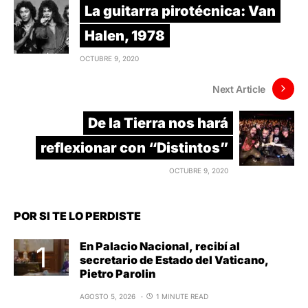
La guitarra pirotécnica: Van
Halen, 1978
OCTUBRE 9, 2020
Next Article
De la Tierra nos hará
reflexionar con “Distintos”
OCTUBRE 9, 2020
POR SI TE LO PERDISTE
En Palacio Nacional, recibí al
secretario de Estado del Vaticano,
Pietro Parolin
AGOSTO 5, 2026
1 MINUTE READ