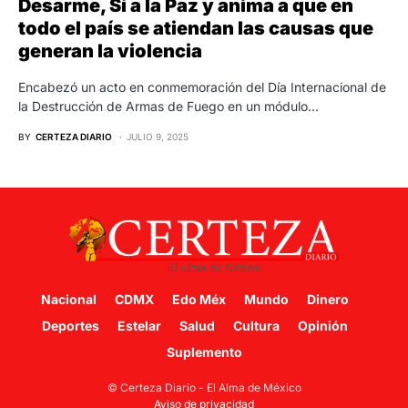
Desarme, Sí a la Paz y anima a que en
todo el país se atiendan las causas que
generan la violencia
Encabezó un acto en conmemoración del Día Internacional de
la Destrucción de Armas de Fuego en un módulo…
BY
CERTEZA DIARIO
JULIO 9, 2025
Nacional
CDMX
Edo Méx
Mundo
Dinero
Deportes
Estelar
Salud
Cultura
Opinión
Suplemento
© Certeza Diario - El Alma de México
Aviso de privacidad