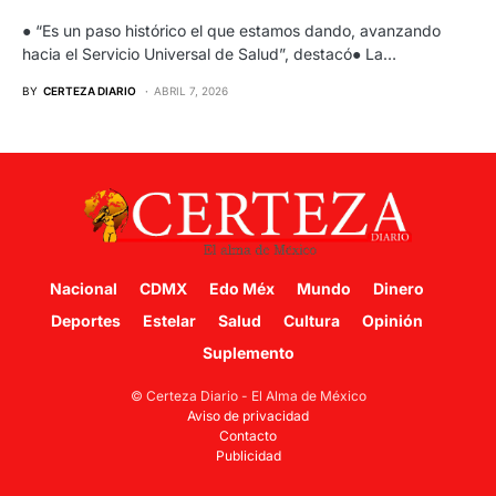
● “Es un paso histórico el que estamos dando, avanzando
hacia el Servicio Universal de Salud”, destacó● La…
BY
CERTEZA DIARIO
ABRIL 7, 2026
Nacional
CDMX
Edo Méx
Mundo
Dinero
Deportes
Estelar
Salud
Cultura
Opinión
Suplemento
© Certeza Diario - El Alma de México
Aviso de privacidad
Contacto
Publicidad