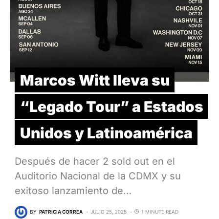
Marcos Witt lleva su
“Legado Tour” a Estados
Unidos y Latinoamérica
Después de hacer 2 sold out en el
Auditorio Nacional de la CDMX y su
exitoso lanzamiento de…
BY
PATRICIA CORREA
JULIO 25, 2025
1 MINUTE READ