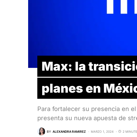
Max: la transic
planes en Méxi
Para fortalecer su presencia en 
presenta su nueva apuesta de st
BY
ALEXANDRA RAMIREZ
MARZO 1, 2024
2 MINUT