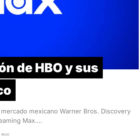
ión de HBO y sus
co
el mercado mexicano Warner Bros. Discovery
reaming Max.…
E READ