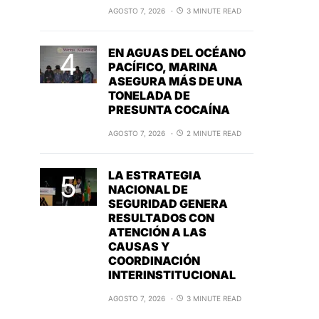
AGOSTO 7, 2026
3 MINUTE READ
EN AGUAS DEL OCÉANO
PACÍFICO, MARINA
ASEGURA MÁS DE UNA
TONELADA DE
PRESUNTA COCAÍNA
AGOSTO 7, 2026
2 MINUTE READ
LA ESTRATEGIA
NACIONAL DE
SEGURIDAD GENERA
RESULTADOS CON
ATENCIÓN A LAS
CAUSAS Y
COORDINACIÓN
INTERINSTITUCIONAL
AGOSTO 7, 2026
3 MINUTE READ