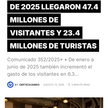
DE 2025 LLEGARON 47.4
MILLONES DE
VISITANTES Y 23.4
MILLONES DE TURISTAS
Comunicado 352/2025* • De enero a
junio de 2025 también incrementó el
gasto de los visitantes en 6.3…
BY
CERTEZA DIARIO
AGOSTO 15, 2025
3 MINUTE READ