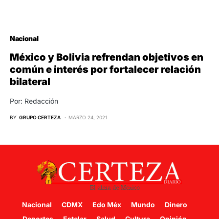
Nacional
México y Bolivia refrendan objetivos en
común e interés por fortalecer relación
bilateral
Por: Redacción
BY
GRUPO CERTEZA
MARZO 24, 2021
Nacional
CDMX
Edo Méx
Mundo
Dinero
Deportes
Estelar
Salud
Cultura
Opinión