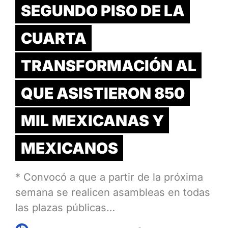
SEGUNDO PISO DE LA
CUARTA
TRANSFORMACIÓN AL
QUE ASISTIERON 850
MIL MEXICANAS Y
MEXICANOS
* Convocó a que a partir de la próxima
semana se realicen asambleas en todas
las plazas públicas…