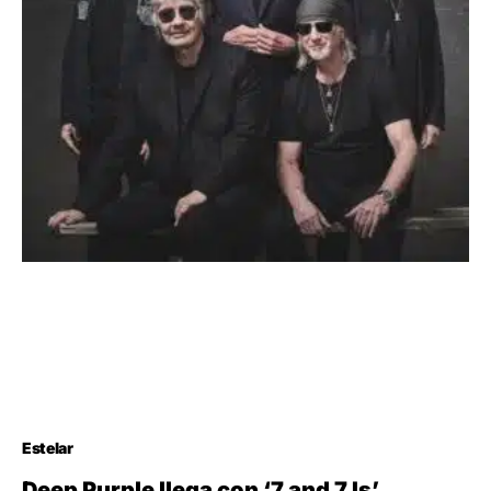
Estelar
Deep Purple llega con ‘7 and 7 Is’