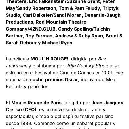
Theaters, Eric Falkenstein/Suzanne Grant, Peter
May/Sandy Robertson, Tom & Pam Faludy, Triptyk
Studio, Carl Daikeler/Sandi Moran, Desantis-Baugh
Productions, Red Mountain Theatre
Company/42ND.CLUB, Candy Spelling/Tulchin
Bartner, Roy Furman, Andrew & Ruby Ryan, Brent &
Sarah Deboer y Michael Ryan.
La película
MOULIN ROUGE!
, dirigida por
Baz
Luhrmann
y distribuida por
20th Century Studios
, se
estrenó en el Festival de Cine de Cannes en 2001. Fue
nominada a
ocho premios Oscar
, incluyendo Mejor
Película y ganó dos.
El
Moulin Rouge de París
, dirigido por
Jean-Jacques
Clerico (CEO)
, es un universo deslumbrante y
espectacular, símbolo del espíritu festivo parisino
desde 1889. Comenzó como un cabaret popular y