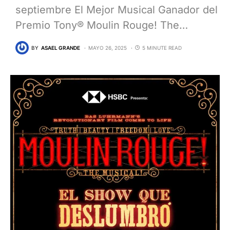
septiembre El Mejor Musical Ganador del
Premio Tony® Moulin Rouge! The…
BY
ASAEL GRANDE
MAYO 26, 2025
5 MINUTE READ