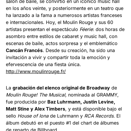
salón de baile, se convirtió en un icónico music hall
en los años veinte, y posteriormente en un teatro que
ha lanzado a la fama a numerosos artistas franceses
e internacionales. Hoy, el Moulin Rouge y sus 60
artistas presentan el espectáculo
Féerie
: dos horas de
asombro entre estilos de cabaret y music hall, con
escenas de baile, actos sorpresa y el emblemático
Cancán Francés
. Desde su creación, ha sido una
invitación a vivir y compartir toda la emoción y
efervescencia de una fiesta única.
http://www.moulinrouge.fr/
La
grabación del elenco original de Broadway
de
Moulin Rouge! The Musical,
nominada al GRAMMY,
fue producida por
Baz Luhrmann, Justin Levine,
Matt Stine y Alex Timbers
, y está disponible bajo el
sello
House of Iona
de Luhrmann y
RCA Records
. El
álbum debutó en el puesto #1 del chart de álbumes
de reparto de Billboard.