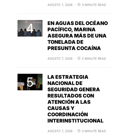
AGOSTO 7, 2026
3 MINUTE READ
EN AGUAS DEL OCÉANO
PACÍFICO, MARINA
ASEGURA MÁS DE UNA
TONELADA DE
PRESUNTA COCAÍNA
AGOSTO 7, 2026
2 MINUTE READ
LA ESTRATEGIA
NACIONAL DE
SEGURIDAD GENERA
RESULTADOS CON
ATENCIÓN A LAS
CAUSAS Y
COORDINACIÓN
INTERINSTITUCIONAL
AGOSTO 7, 2026
3 MINUTE READ