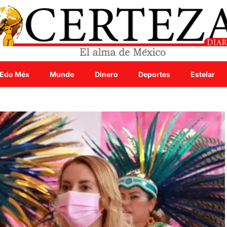
Edo Méx
Mundo
Dinero
Deportes
Estelar