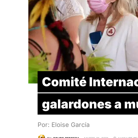
Comité Interna
galardones a m
Por: Eloise García