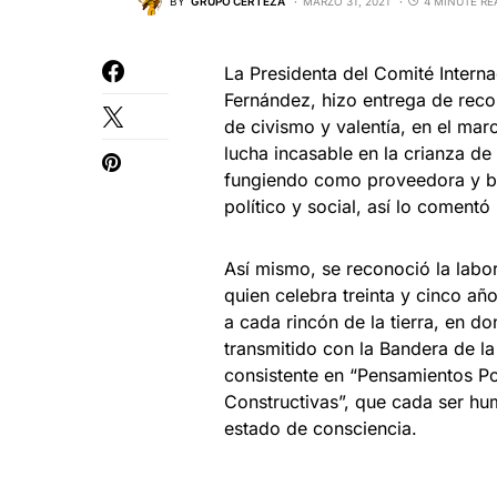
BY
GRUPO CERTEZA
MARZO 31, 2021
4 MINUTE RE
La Presidenta del Comité Interna
Fernández, hizo entrega de rec
de civismo y valentía, en el ma
lucha incasable en la crianza de
fungiendo como proveedora y bu
político y social, así lo coment
Así mismo, se reconoció la labo
quien celebra treinta y cinco a
a cada rincón de la tierra, en 
transmitido con la Bandera de l
consistente en “Pensamientos Po
Constructivas”, que cada ser hu
estado de consciencia.