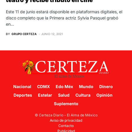
teatro y recibe tributo en cine
Este 11 de junio estará disponible en plataformas digitales, el
disco completo que la Primera actriz Sylvia Pasquel grabó
en…
BY
GRUPO CERTEZA
JUNIO 12, 2021
Nacional
CDMX
Edo Méx
Mundo
Dinero
Deportes
Estelar
Salud
Cultura
Opinión
Suplemento
© Certeza Diario - El Alma de México
Aviso de privacidad
Contacto
Publicidad