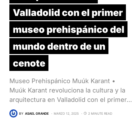
Valladolid con el primer
museo prehispánico del
mundo dentro de un
cenote
Museo Prehispánico Muúk Karant •
Muúk Karant revoluciona la cultura y la
arquitectura en Valladolid con el primer…
BY
ASAEL GRANDE
MARZO 12, 2025
2 MINUTE READ