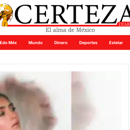
Edo Méx
Mundo
Dinero
Deportes
Estelar