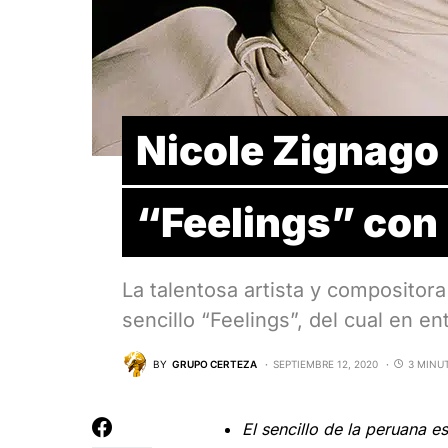
Nicole Zignago
“Feelings” con 
La talentosa artista y compositor
sencillo “Feelings”, del cual en 
BY
GRUPO CERTEZA
SEPTIEMBRE 12, 2020
3 MINU
El sencillo de la peruana e