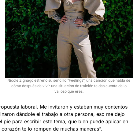
Nicole Zignago estrenó su sencillo “Feelings”, una canción que habla de
cómo después de vivir una situación de traición te das cuenta de lo
valioso que eres.
opuesta laboral. Me invitaron y estaban muy contentos
minaron dándole el trabajo a otra persona, eso me dejo
l pie para escribir este tema, que bien puede aplicar en
el corazón te lo rompen de muchas maneras”.