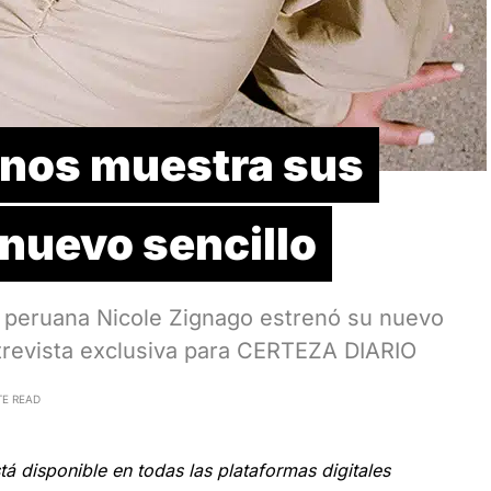
 nos muestra sus
nuevo sencillo
a peruana Nicole Zignago estrenó su nuevo
entrevista exclusiva para CERTEZA DIARIO
TE READ
stá disponible en todas las plataformas digitales