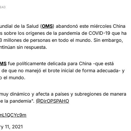
READ
ndial de la Salud (
OMS
) abandonó este miércoles China
os sobre los orígenes de la pandemia de COVID-19 que ha
3 millones de personas en todo el mundo. Sin embargo,
ntinúan sin respuesta.
MS
fue políticamente delicada para China -que está
de que no manejó el brote inicial de forma adecuada- y
o el mundo.
muy dinámico y afecta a países y subregiones de manera
 de la pandemia".
@DirOPSPAHO
/wnL1QCYc9m
ry 11, 2021