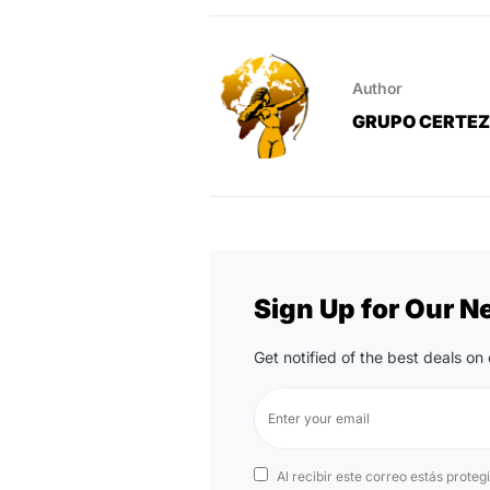
Author
GRUPO CERTE
Sign Up for Our N
Get notified of the best deals o
Al recibir este correo estás proteg