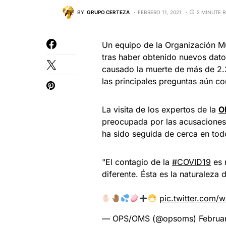
BY
GRUPO CERTEZA
FEBRERO 11, 2021
2 MINUTE 
Un equipo de la Organización Mu
tras haber obtenido nuevos dat
causado la muerte de más de 2.
las principales preguntas aún co
La visita de los expertos de la
O
preocupada por las acusaciones 
ha sido seguida de cerca en tod
"El contagio de la
#COVID19
es 
diferente. Ésta es la naturaleza
pic.twitter.com
— OPS/OMS (@opsoms)
Februa