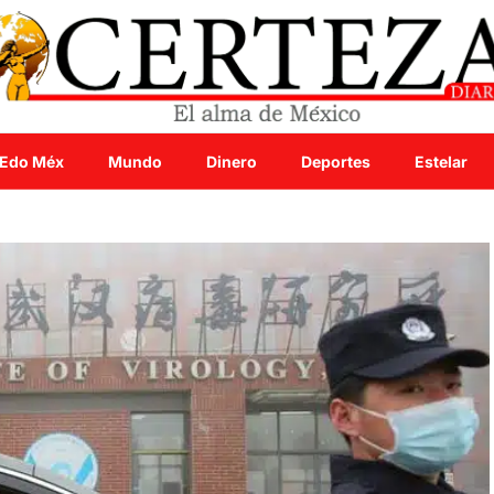
Edo Méx
Mundo
Dinero
Deportes
Estelar