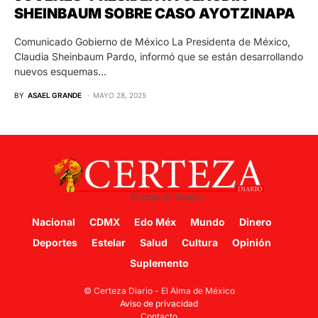
SHEINBAUM SOBRE CASO AYOTZINAPA
Comunicado Gobierno de México La Presidenta de México,
Claudia Sheinbaum Pardo, informó que se están desarrollando
nuevos esquemas…
BY
ASAEL GRANDE
MAYO 28, 2025
Nacional
CDMX
Edo Méx
Mundo
Dinero
Deportes
Estelar
Salud
Cultura
Opinión
Suplemento
© Certeza Diario - El Alma de México
Aviso de privacidad
Contacto