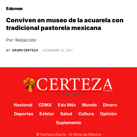
Edomex
Conviven en museo de la acuarela con
tradicional pastorela mexicana
Por: Redacción
BY
GRUPO CERTEZA
DICIEMBRE 22, 2021
Nacional
CDMX
Edo Méx
Mundo
Dinero
Deportes
Estelar
Salud
Cultura
Opinión
Suplemento
© Certeza Diario - El Alma de México