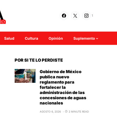
1
Salud
Cultura
Opinión
Suplemento
POR SI TE LO PERDISTE
Gobierno de México
publica nuevo
reglamento para
fortalecer la
administración de las
concesiones de aguas
nacionales
AGOSTO 6, 2026
2 MINUTE READ