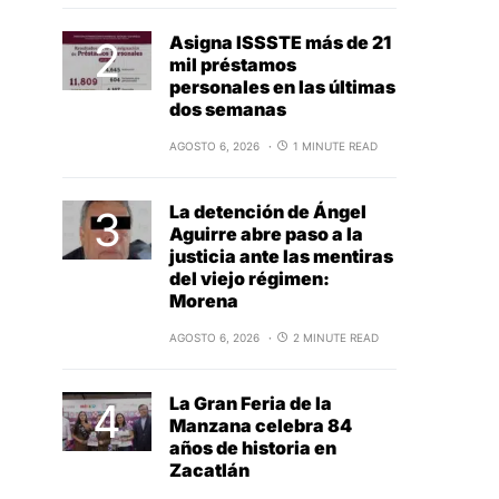
Asigna ISSSTE más de 21
mil préstamos
personales en las últimas
dos semanas
AGOSTO 6, 2026
1 MINUTE READ
La detención de Ángel
Aguirre abre paso a la
justicia ante las mentiras
del viejo régimen:
Morena
AGOSTO 6, 2026
2 MINUTE READ
La Gran Feria de la
Manzana celebra 84
años de historia en
Zacatlán