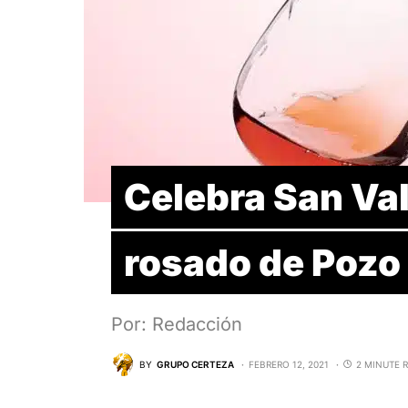
Celebra San Val
rosado de Pozo
Por: Redacción
BY
GRUPO CERTEZA
FEBRERO 12, 2021
2 MINUTE 