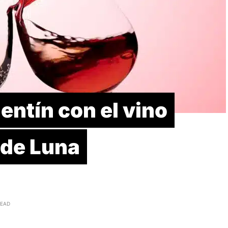
entín con el vino
 de Luna
READ