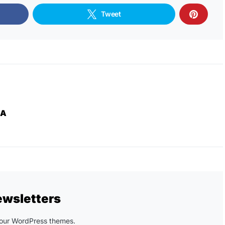
Tweet
ZA
ewsletters
n our WordPress themes.