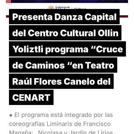
Presenta Danza Capital
del Centro Cultural Ollin
Yoliztli programa “Cruce
de Caminos “en Teatro
Raúl Flores Canelo del
CENART
● El programa está integrado por las
coreografías Liminaris de Francisco
Magaña; _Nicolasa y Jardín de Lirios_