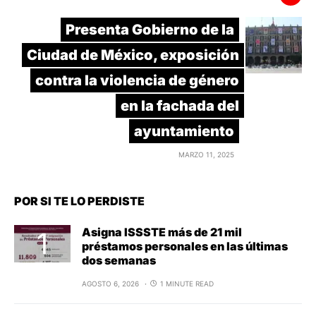
Presenta Gobierno de la
Ciudad de México, exposición
contra la violencia de género
en la fachada del
ayuntamiento
MARZO 11, 2025
POR SI TE LO PERDISTE
Asigna ISSSTE más de 21 mil
préstamos personales en las últimas
dos semanas
AGOSTO 6, 2026
1 MINUTE READ