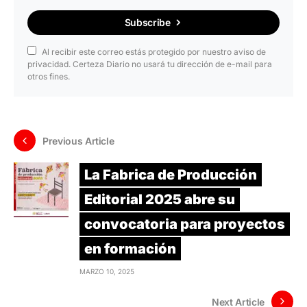
Subscribe
Al recibir este correo estás protegido por nuestro aviso de
privacidad. Certeza Diario no usará tu dirección de e-mail para
otros fines.
Previous Article
La Fabrica de Producción
Editorial 2025 abre su
convocatoria para proyectos
en formación
MARZO 10, 2025
Next Article