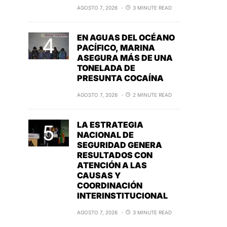
AGOSTO 7, 2026
3 MINUTE READ
EN AGUAS DEL OCÉANO
PACÍFICO, MARINA
ASEGURA MÁS DE UNA
TONELADA DE
PRESUNTA COCAÍNA
AGOSTO 7, 2026
2 MINUTE READ
LA ESTRATEGIA
NACIONAL DE
SEGURIDAD GENERA
RESULTADOS CON
ATENCIÓN A LAS
CAUSAS Y
COORDINACIÓN
INTERINSTITUCIONAL
AGOSTO 7, 2026
3 MINUTE READ