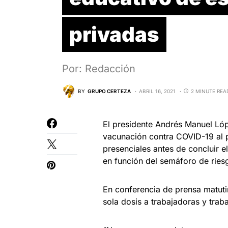
privadas
Por: Redacción
BY
GRUPO CERTEZA
ABRIL 16, 2021
2 MINUTE REA
El presidente Andrés Manuel Ló
vacunación contra COVID-19 al p
presenciales antes de concluir e
en función del semáforo de ries
En conferencia de prensa matuti
sola dosis a trabajadoras y trab