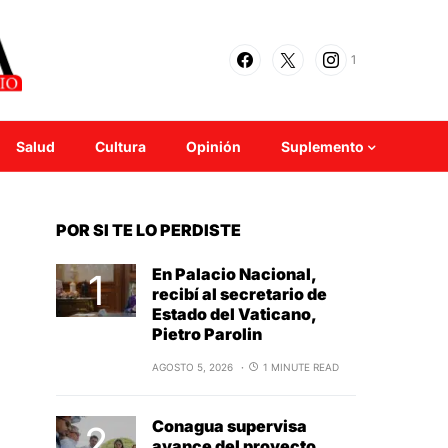
1
Salud
Cultura
Opinión
Suplemento
POR SI TE LO PERDISTE
En Palacio Nacional,
recibí al secretario de
Estado del Vaticano,
Pietro Parolin
AGOSTO 5, 2026
1 MINUTE READ
Conagua supervisa
avance del proyecto