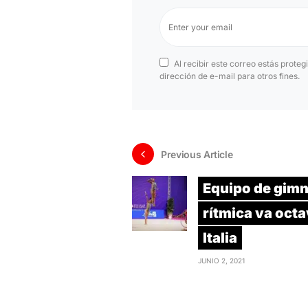
Al recibir este correo estás proteg
dirección de e-mail para otros fines.
Previous Article
Equipo de gimn
rítmica va oct
Italia
JUNIO 2, 2021