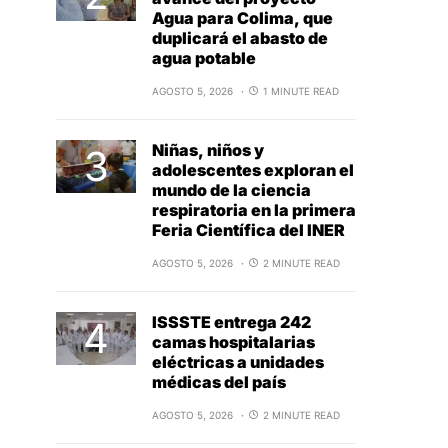
Agua para Colima, que
duplicará el abasto de
agua potable
AGOSTO 5, 2026
1 MINUTE READ
Niñas, niños y
adolescentes exploran el
mundo de la ciencia
respiratoria en la primera
Feria Científica del INER
AGOSTO 5, 2026
2 MINUTE READ
ISSSTE entrega 242
camas hospitalarias
eléctricas a unidades
médicas del país
AGOSTO 5, 2026
2 MINUTE READ