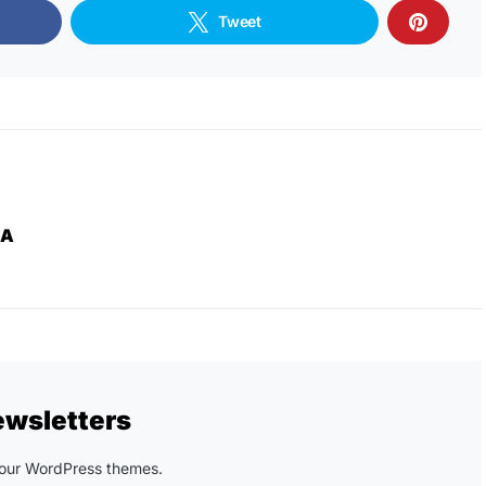
Tweet
ZA
ewsletters
n our WordPress themes.