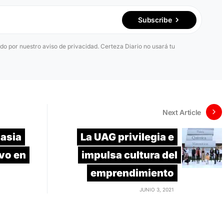
Subscribe
ido por nuestro aviso de privacidad. Certeza Diario no usará tu
Next Article
asia
La UAG privilegia e
avo en
impulsa cultura del
emprendimiento
JUNIO 3, 2021