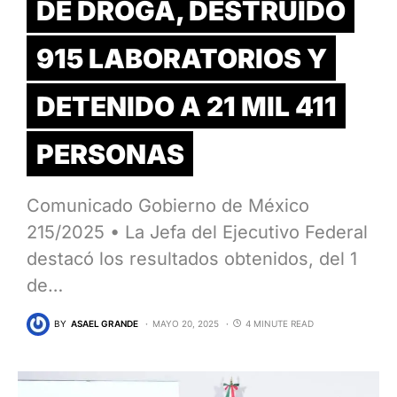
DE DROGA, DESTRUIDO
915 LABORATORIOS Y
DETENIDO A 21 MIL 411
PERSONAS
Comunicado Gobierno de México
215/2025 • La Jefa del Ejecutivo Federal
destacó los resultados obtenidos, del 1
de…
BY
ASAEL GRANDE
MAYO 20, 2025
4 MINUTE READ