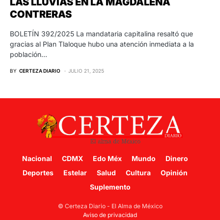
LAS LLUVIAS EN LA MAGDALENA
CONTRERAS
BOLETÍN 392/2025 La mandataria capitalina resaltó que
gracias al Plan Tlaloque hubo una atención inmediata a la
población…
BY
CERTEZA DIARIO
JULIO 21, 2025
Nacional
CDMX
Edo Méx
Mundo
Dinero
Deportes
Estelar
Salud
Cultura
Opinión
Suplemento
© Certeza Diario - El Alma de México
Aviso de privacidad