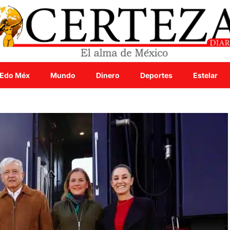
Edo Méx
Mundo
Dinero
Deportes
Estelar