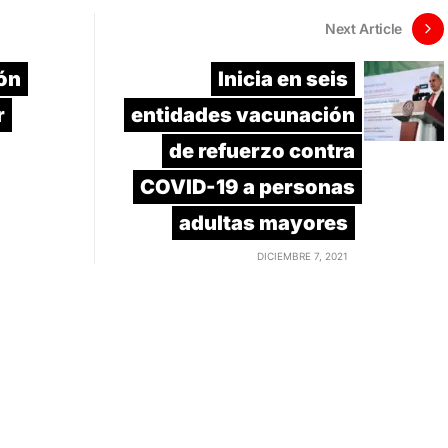
Next Article
ón
Inicia en seis
r
entidades vacunación
de refuerzo contra
COVID-19 a personas
adultas mayores
DICIEMBRE 7, 2021