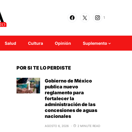
1
Salud
Cultura
Opinión
Suplemento
POR SI TE LO PERDISTE
Gobierno de México
publica nuevo
reglamento para
fortalecer la
administración de las
concesiones de aguas
nacionales
AGOSTO 6, 2026
2 MINUTE READ