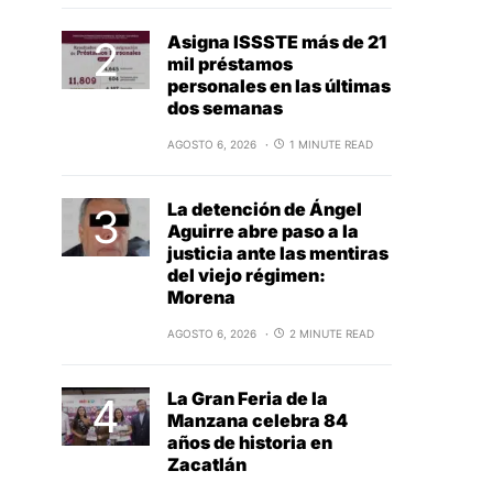
Asigna ISSSTE más de 21
mil préstamos
personales en las últimas
dos semanas
AGOSTO 6, 2026
1 MINUTE READ
La detención de Ángel
Aguirre abre paso a la
justicia ante las mentiras
del viejo régimen:
Morena
AGOSTO 6, 2026
2 MINUTE READ
La Gran Feria de la
Manzana celebra 84
años de historia en
Zacatlán