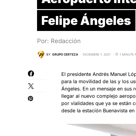
Felipe Ángeles
Por: Redacción
BY
GRUPO CERTEZA
DICIEMBRE 7, 2021
1 MINUTE 
El presidente Andrés Manuel Lóp
para la movilidad de las y los u
Ángeles. En un mensaje en sus r
llegar al nuevo complejo aerop
por vialidades que ya se están c
desde la estación Buenavista en 