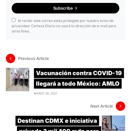
Subscribe
Al recibir este correo estás protegido por nuestro aviso de
privacidad. Certeza Diario no usará tu dirección de e-mail para
otros fines.
Previous Article
Vacunación contra COVID-19
llegará a todo México: AMLO
MARZO 30, 2021
Next Article
Destinan CDMX e iniciativa