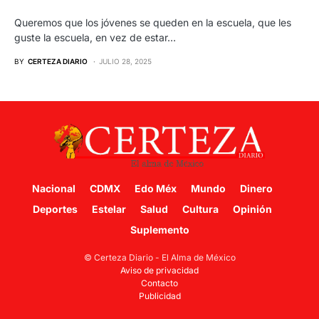
Queremos que los jóvenes se queden en la escuela, que les
guste la escuela, en vez de estar…
BY
CERTEZA DIARIO
JULIO 28, 2025
Nacional
CDMX
Edo Méx
Mundo
Dinero
Deportes
Estelar
Salud
Cultura
Opinión
Suplemento
© Certeza Diario - El Alma de México
Aviso de privacidad
Contacto
Publicidad