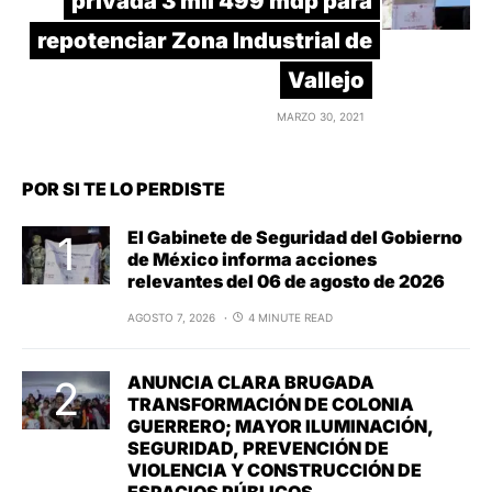
privada 3 mil 499 mdp para
repotenciar Zona Industrial de
Vallejo
MARZO 30, 2021
POR SI TE LO PERDISTE
El Gabinete de Seguridad del Gobierno
de México informa acciones
relevantes del 06 de agosto de 2026
AGOSTO 7, 2026
4 MINUTE READ
ANUNCIA CLARA BRUGADA
TRANSFORMACIÓN DE COLONIA
GUERRERO; MAYOR ILUMINACIÓN,
SEGURIDAD, PREVENCIÓN DE
VIOLENCIA Y CONSTRUCCIÓN DE
ESPACIOS PÚBLICOS